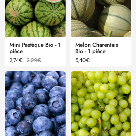
Mini Pastèque Bio - 1
Melon Charentais
pièce
Bio - 1 pièce
Prix régulier
2,74€
Prix de solde
2,99€
Prix régulier
5,40€