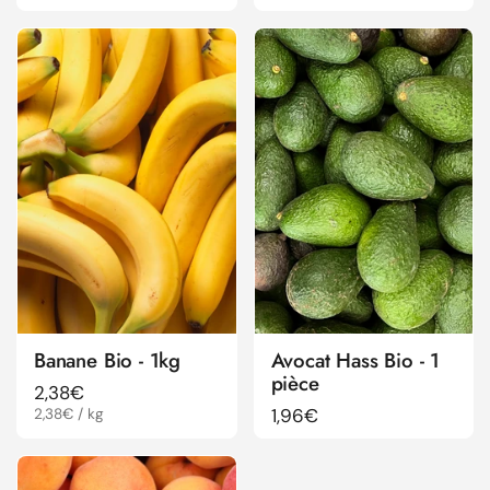
Banane Bio - 1kg
Avocat Hass Bio - 1
pièce
Prix régulier
2,38€
Prix régulier
1,96€
Prix à l'unité
2,38€ / kg