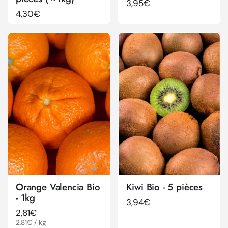
Prix régulier
3,95€
Prix régulier
4,30€
Orange Valencia Bio
Kiwi Bio - 5 pièces
- 1kg
Prix régulier
3,94€
Prix régulier
2,81€
Prix à l'unité
2,81€ / kg