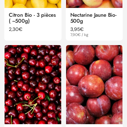
Citron Bio - 3 pièces
Nectarine Jaune Bio-
( ~500g)
500g
Prix régulier
2,30€
Prix régulier
3,95€
Prix à l'unité
7,90€ / kg