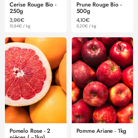
Cerise Rouge Bio -
Prune Rouge Bio -
250g
500g
Prix régulier
3,96€
Prix régulier
4,10€
Prix à l'unité
15,84€ / kg
Prix à l'unité
8,20€ / kg
Pomelo Rose - 2
Pomme Ariane - 1kg
pièces ( ~1kg)