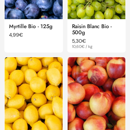
Myrtille Bio - 125g
Raisin Blanc Bio -
500g
Prix régulier
4,99€
Prix régulier
5,30€
Prix à l'unité
10,60€ / kg