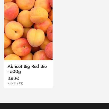
Abricot Big Red Bio
- 500g
Prix régulier
3,96€
Prix à l'unité
7,92€ / kg